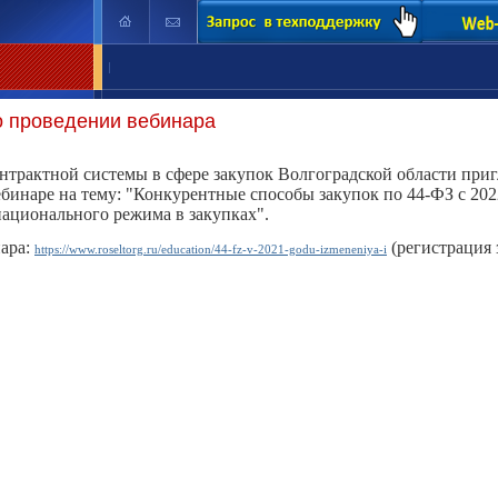
|
о проведении вебинара
трактной системы в сфере закупок Волгоградской области приг
ебинаре на тему: "
Конкурентные способы закупок по 44
-
ФЗ с 202
национального режима в закупках
".
ара:
(регистрация 
https://www.roseltorg.ru/education/44-fz-v-2021-godu-izmeneniya-i